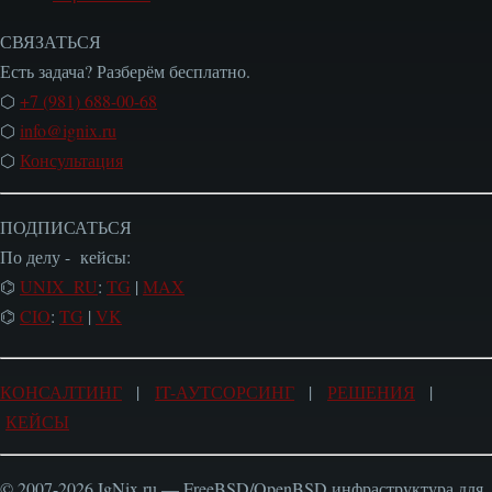
СВЯЗАТЬСЯ
Есть задача? Разберём бесплатно.
⬡
+7 (981) 688-00-68
⬡
info@ignix.ru
⬡
Консультация
ПОДПИСАТЬСЯ
По делу - кейсы:
⌬
UNIX_RU
:
TG
|
MAX
⌬
CIO
:
TG
|
VK
КОНСАЛТИНГ
|
IT-АУТСОРСИНГ
|
РЕШЕНИЯ
|
КЕЙСЫ
© 2007-2026 IgNix.ru — FreeBSD/OpenBSD инфраструктура для