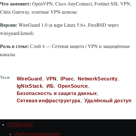
Что заменяет:
OpenVPN, Cisco AnyConnect, Fortinet SSL VPN,
Citrix Gateway, платные VPN-шлюзы
Версия:
WireGuard 1.0 (в ядре Linux 5.6+, FreeBSD через
wireguard-kmod)
Роль в стеке:
Слой 4 — Сетевая защита / VPN и защищённые
каналы
Теги
WireGuard
VPN
IPsec
NetworkSecurity
IgNixStack
ИБ
OpenSource
Безопасность и защита данных
Сетевая инфраструктура
Удалённый доступ
РЕШЕНИЯ
Навигация
РЕШЕНИЯ
Импортозамещение