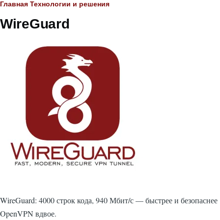
Строка
Главная
Технологии и решения
WireGuard
навигации
WireGuard: 4000 строк кода, 940 Мбит/с — быстрее и безопаснее
OpenVPN вдвое.