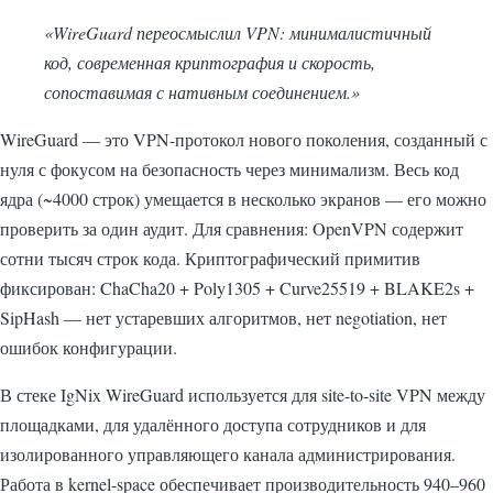
«WireGuard переосмыслил VPN: минималистичный
код, современная криптография и скорость,
сопоставимая с нативным соединением.»
WireGuard — это VPN-протокол нового поколения, созданный с
нуля с фокусом на безопасность через минимализм. Весь код
ядра (~4000 строк) умещается в несколько экранов — его можно
проверить за один аудит. Для сравнения: OpenVPN содержит
сотни тысяч строк кода. Криптографический примитив
фиксирован: ChaCha20 + Poly1305 + Curve25519 + BLAKE2s +
SipHash — нет устаревших алгоритмов, нет negotiation, нет
ошибок конфигурации.
В стеке IgNix WireGuard используется для site-to-site VPN между
площадками, для удалённого доступа сотрудников и для
изолированного управляющего канала администрирования.
Работа в kernel-space обеспечивает производительность 940–960