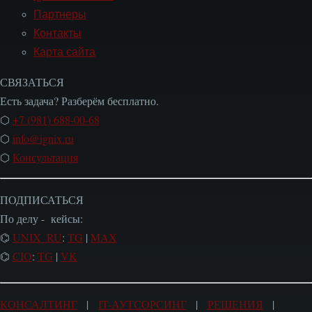
Партнеры
Контакты
Карта сайта
СВЯЗАТЬСЯ
Есть задача? Разберём бесплатно.
⬡
+7 (981) 688-00-68
⬡
info@ignix.ru
⬡
Консультация
ПОДПИСАТЬСЯ
По делу - кейсы:
⌬
UNIX_RU
:
TG
|
MAX
⌬
CIO
:
TG
|
VK
КОНСАЛТИНГ
|
IT-АУТСОРСИНГ
|
РЕШЕНИЯ
|