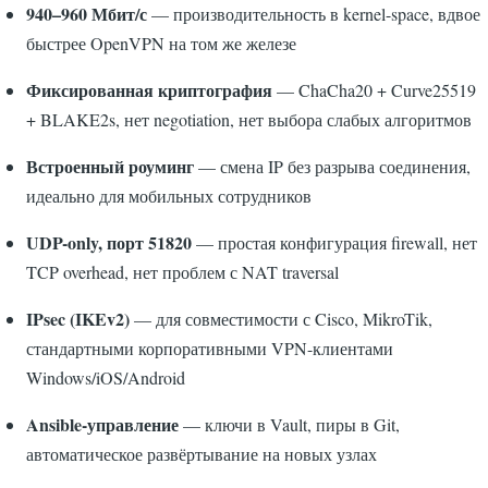
940–960 Мбит/с
— производительность в kernel-space, вдвое
быстрее OpenVPN на том же железе
Фиксированная криптография
— ChaCha20 + Curve25519
+ BLAKE2s, нет negotiation, нет выбора слабых алгоритмов
Встроенный роуминг
— смена IP без разрыва соединения,
идеально для мобильных сотрудников
UDP-only, порт 51820
— простая конфигурация firewall, нет
TCP overhead, нет проблем с NAT traversal
IPsec (IKEv2)
— для совместимости с Cisco, MikroTik,
стандартными корпоративными VPN-клиентами
Windows/iOS/Android
Ansible-управление
— ключи в Vault, пиры в Git,
автоматическое развёртывание на новых узлах