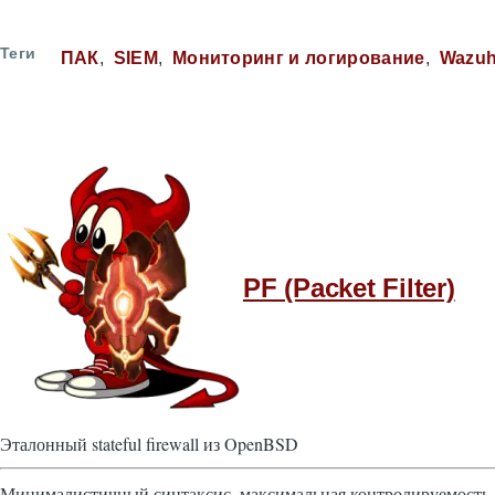
Теги
ПАК
SIEM
Мониторинг и логирование
Wazu
PF (Packet Filter)
Эталонный stateful firewall из OpenBSD
Минималистичный синтаксис, максимальная контролируемость.