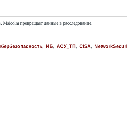
, Malcolm превращает данные в расследование.
ибербезопасность
ИБ
АСУ_ТП
CISA
NetworkSecuri