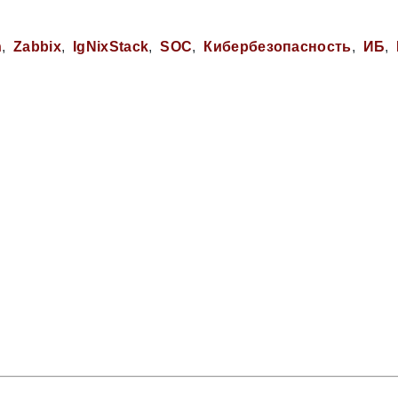
h
Zabbix
IgNixStack
SOC
Кибербезопасность
ИБ