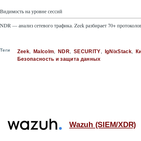
Видимость на уровне сессий
NDR — анализ сетевого трафика. Zeek разбирает 70+ протоколов
Теги
Zeek
Malcolm
NDR
SECURITY
IgNixStack
К
Безопасность и защита данных
Wazuh (SIEM/XDR)