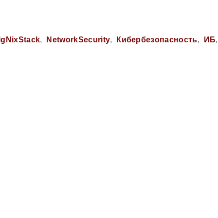
IgNixStack
NetworkSecurity
Кибербезопасность
ИБ