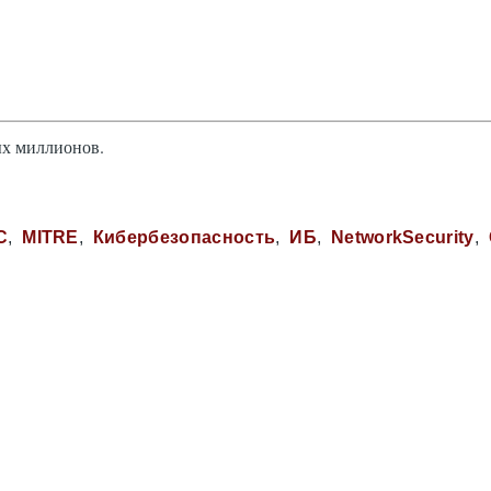
ых миллионов.
C
MITRE
Кибербезопасность
ИБ
NetworkSecurity