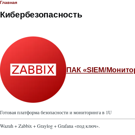
Строка
Главная
Кибербезопасность
навигации
ПАК «SIEM/Монитор
Готовая платформа безопасности и мониторинга в 1U
Wazuh + Zabbix + Graylog + Grafana «под ключ».