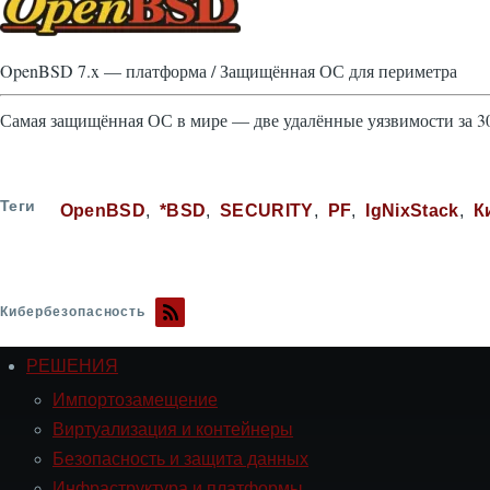
OpenBSD 7.x — платформа / Защищённая ОС для периметра
Самая защищённая ОС в мире — две удалённые уязвимости за 30
Теги
OpenBSD
*BSD
SECURITY
PF
IgNixStack
К
Кибербезопасность
РЕШЕНИЯ
Навигация
РЕШЕНИЯ
Импортозамещение
Виртуализация и контейнеры
Безопасность и защита данных
Инфраструктура и платформы