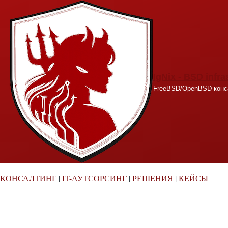
Перейти к основному содержанию
IgNix - BSD infra
FreeBSD/OpenBSD конса
КОНСАЛТИНГ
|
IT-АУТСОРСИНГ
|
РЕШЕНИЯ
|
КЕЙСЫ