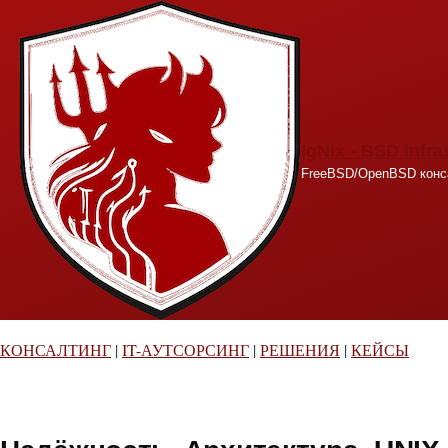
Перейти к основному содержанию
IgNix - BSD infra
FreeBSD/OpenBSD конса
КОНСАЛТИНГ
|
IT-АУТСОРСИНГ
|
РЕШЕНИЯ
|
КЕЙСЫ