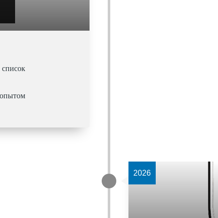
 список
 опытом
2026