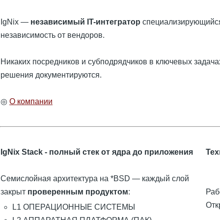
IgNix —
независимый IT-интегратор
специализирующийся 
независимость от вендоров.
Никаких посредников и субподрядчиков в ключевых задач
решения документируются.
◎
О компании
IgNix Stack - полный стек от ядра до приложения
Тех
Семислойная архитектура на *BSD — каждый слой
закрыт
проверенным продуктом
:
Раб
Отк
L1
ОПЕРАЦИОННЫЕ СИСТЕМЫ