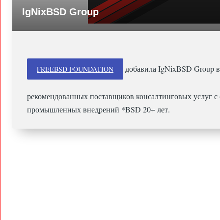
IgNixBSD Group
добавила IgNixBSD Group в
FREEBSD FOUNDATION
рекомендованных поставщиков консалтинговых услуг с
промышленных внедрений *BSD 20+ лет.