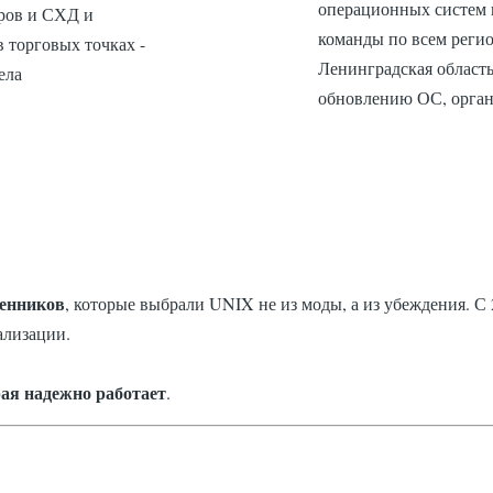
операционных систем 
еров и СХД и
команды по всем реги
 торговых точках -
Ленинградская область
ела
обновлению ОС, органи
енников
, которые выбрали UNIX не из моды, а из убеждения. С
ализации.
ая надежно работает
.