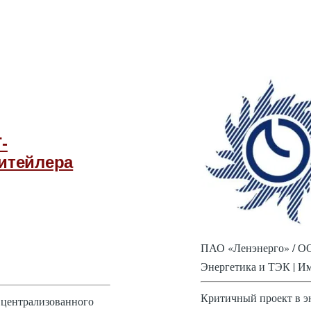
-
итейлера
ПАО «Ленэнерго» / ОО
Энергетика и ТЭК | И
Критичный проект в э
 централизованного