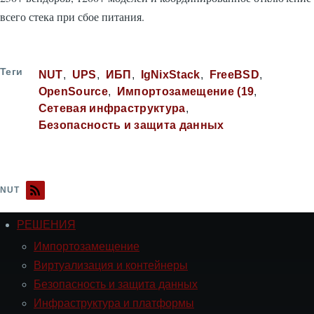
всего стека при сбое питания.
Теги
NUT
UPS
ИБП
IgNixStack
FreeBSD
OpenSource
Импортозамещение (19
Сетевая инфраструктура
Безопасность и защита данных
NUT
РЕШЕНИЯ
Навигация
РЕШЕНИЯ
Импортозамещение
Виртуализация и контейнеры
Безопасность и защита данных
Инфраструктура и платформы