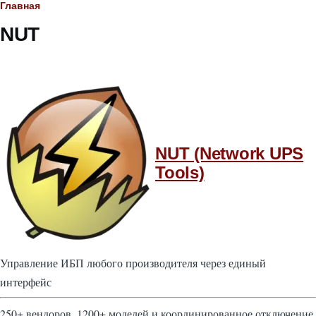
Строка
Главная
NUT
навигации
NUT (Network UPS
Tools)
Управление ИБП любого производителя через единый
интерфейс
250+ вендоров, 1200+ моделей и координированное отключение