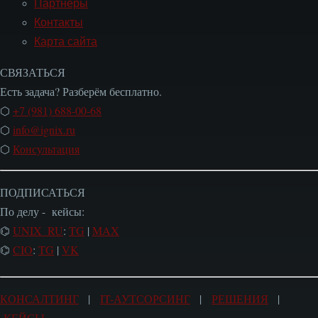
Партнеры
Контакты
Карта сайта
СВЯЗАТЬСЯ
Есть задача? Разберём бесплатно.
⬡
+7 (981) 688-00-68
⬡
info@ignix.ru
⬡
Консультация
ПОДПИСАТЬСЯ
По делу - кейсы:
⌬
UNIX_RU
:
TG
|
MAX
⌬
CIO
:
TG
|
VK
КОНСАЛТИНГ
|
IT-АУТСОРСИНГ
|
РЕШЕНИЯ
|
КЕЙСЫ