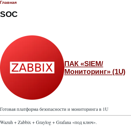
Строка
Главная
SOC
навигации
ПАК «SIEM/
Мониторинг» (1U)
Готовая платформа безопасности и мониторинга в 1U
Wazuh + Zabbix + Graylog + Grafana «под ключ».