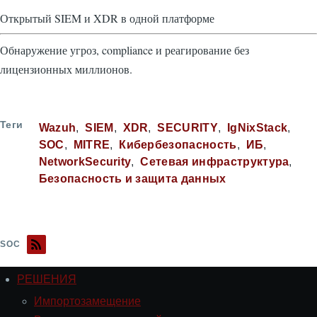
Открытый SIEM и XDR в одной платформе
Обнаружение угроз, compliance и реагирование без
лицензионных миллионов.
Теги
Wazuh
SIEM
XDR
SECURITY
IgNixStack
SOC
MITRE
Кибербезопасность
ИБ
NetworkSecurity
Сетевая инфраструктура
Безопасность и защита данных
SOC
РЕШЕНИЯ
Навигация
РЕШЕНИЯ
Импортозамещение