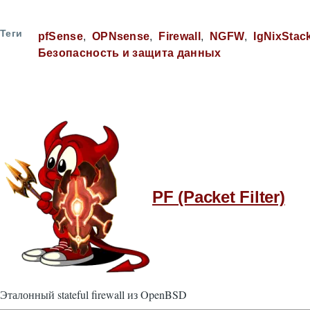
Теги
pfSense
OPNsense
Firewall
NGFW
IgNixStac
Безопасность и защита данных
PF (Packet Filter)
Эталонный stateful firewall из OpenBSD