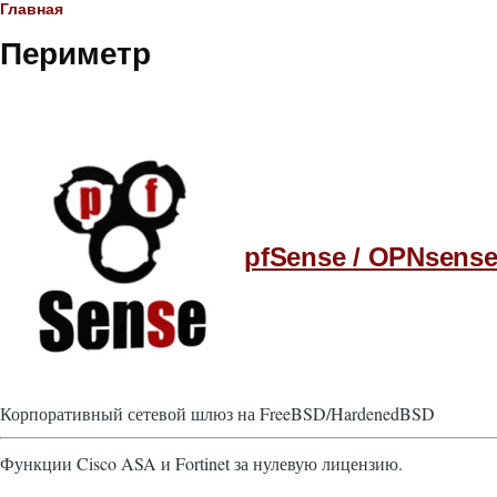
Строка
Главная
Периметр
навигации
pfSense / OPNsens
Корпоративный сетевой шлюз на FreeBSD/HardenedBSD
Функции Cisco ASA и Fortinet за нулевую лицензию.