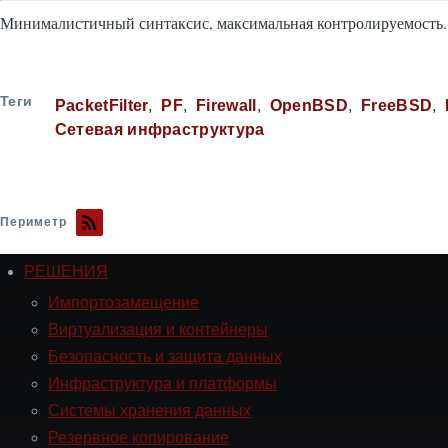
Минималистичный синтаксис, максимальная контролируемость.
Теги
PacketFilter
PF
Firewall
OpenBSD
FreeBSD
Сетевая инфраструктура
Периметр
РЕШЕНИЯ
Навигация
РЕШЕНИЯ
Импортозамещение
Виртуализация и контейнеры
Безопасность и защита данных
Инфраструктура и платформы
Системы хранения данных
Резервное копирование