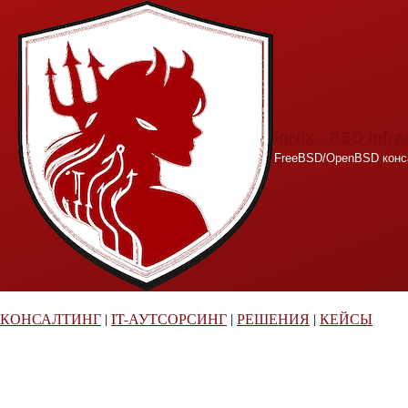
Перейти к основному содержанию
IgNix - BSD infra
FreeBSD/OpenBSD конса
КОНСАЛТИНГ
|
IT-АУТСОРСИНГ
|
РЕШЕНИЯ
|
КЕЙСЫ