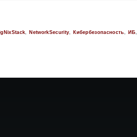
IgNixStack
NetworkSecurity
Кибербезопасность
ИБ