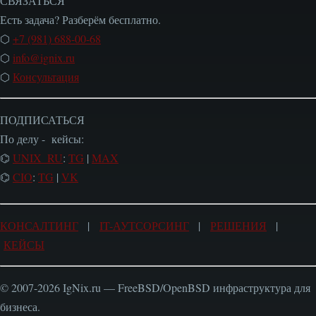
СВЯЗАТЬСЯ
Есть задача? Разберём бесплатно.
⬡
+7 (981) 688-00-68
⬡
info@ignix.ru
⬡
Консультация
ПОДПИСАТЬСЯ
По делу - кейсы:
⌬
UNIX_RU
:
TG
|
MAX
⌬
CIO
:
TG
|
VK
КОНСАЛТИНГ
|
IT-АУТСОРСИНГ
|
РЕШЕНИЯ
|
КЕЙСЫ
© 2007-2026 IgNix.ru — FreeBSD/OpenBSD инфраструктура для
бизнеса.