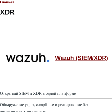
Строка
Главная
XDR
навигации
Wazuh (SIEM/XDR)
Открытый SIEM и XDR в одной платформе
Обнаружение угроз, compliance и реагирование без
лицензионных миллионов.