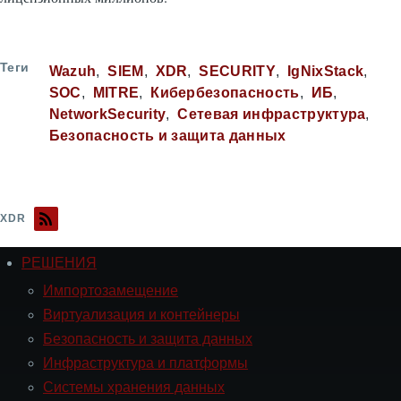
Теги
Wazuh
SIEM
XDR
SECURITY
IgNixStack
SOC
MITRE
Кибербезопасность
ИБ
NetworkSecurity
Сетевая инфраструктура
Безопасность и защита данных
XDR
РЕШЕНИЯ
Навигация
РЕШЕНИЯ
Импортозамещение
Виртуализация и контейнеры
Безопасность и защита данных
Инфраструктура и платформы
Системы хранения данных