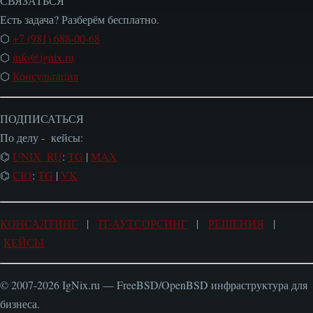
СВЯЗАТЬСЯ
Есть задача? Разберём бесплатно.
⬡
+7 (981) 688-00-68
⬡
info@ignix.ru
⬡
Консультация
ПОДПИСАТЬСЯ
По делу - кейсы:
⌬
UNIX_RU
:
TG
|
MAX
⌬
CIO
:
TG
|
VK
КОНСАЛТИНГ
|
IT-АУТСОРСИНГ
|
РЕШЕНИЯ
|
КЕЙСЫ
© 2007-2026 IgNix.ru — FreeBSD/OpenBSD инфраструктура для
бизнеса.