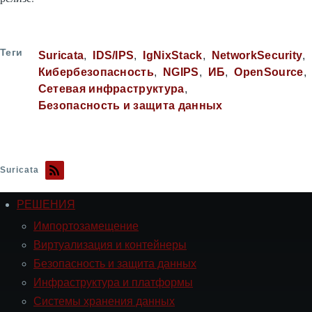
Теги
Suricata
IDS/IPS
IgNixStack
NetworkSecurity
Кибербезопасность
NGIPS
ИБ
OpenSource
Сетевая инфраструктура
Безопасность и защита данных
Suricata
РЕШЕНИЯ
Навигация
РЕШЕНИЯ
Импортозамещение
Виртуализация и контейнеры
Безопасность и защита данных
Инфраструктура и платформы
Системы хранения данных