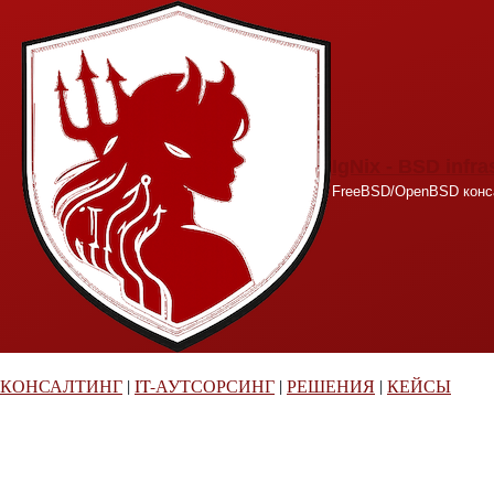
Перейти к основному содержанию
IgNix - BSD infra
FreeBSD/OpenBSD конса
КОНСАЛТИНГ
|
IT-АУТСОРСИНГ
|
РЕШЕНИЯ
|
КЕЙСЫ