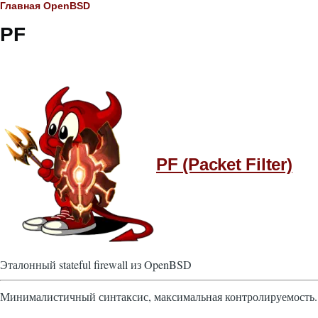
Строка
Главная
OpenBSD
PF
навигации
PF (Packet Filter)
Эталонный stateful firewall из OpenBSD
Минималистичный синтаксис, максимальная контролируемость.