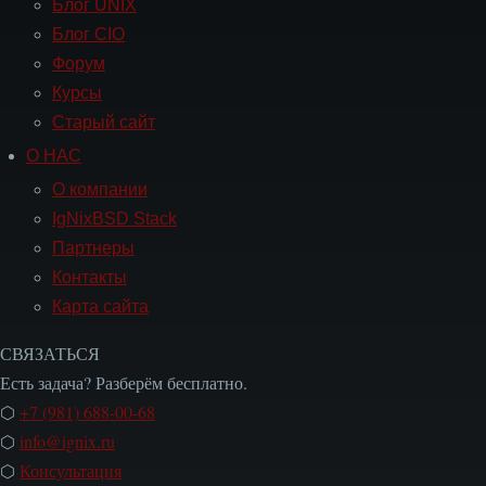
Блог UNIX
Блог CIO
Форум
Курсы
Старый сайт
О НАС
Навигация
О
О компании
НАС
IgNixBSD Stack
Партнеры
Контакты
Карта сайта
СВЯЗАТЬСЯ
Есть задача? Разберём бесплатно.
⬡
+7 (981) 688-00-68
⬡
info@ignix.ru
⬡
Консультация