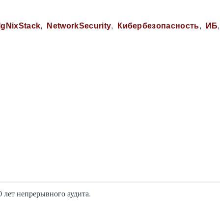
IgNixStack
NetworkSecurity
Кибербезопасность
ИБ
 лет непрерывного аудита.