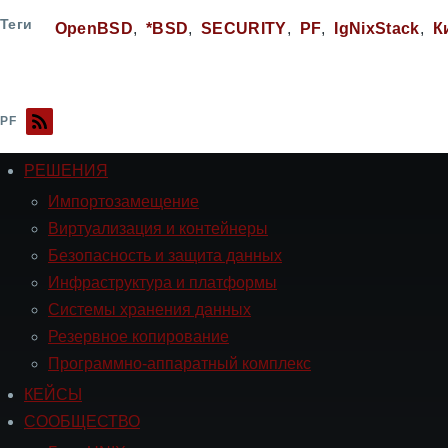
Теги
OpenBSD
*BSD
SECURITY
PF
IgNixStack
К
PF
РЕШЕНИЯ
Навигация
РЕШЕНИЯ
Импортозамещение
Виртуализация и контейнеры
Безопасность и защита данных
Инфраструктура и платформы
Системы хранения данных
Резервное копирование
Программно-аппаратный комплекс
КЕЙСЫ
Навигация
СООБЩЕСТВО
СООБЩЕСТВО