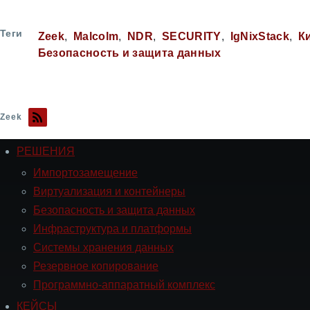
Теги
Zeek
Malcolm
NDR
SECURITY
IgNixStack
К
Безопасность и защита данных
Zeek
РЕШЕНИЯ
Навигация
РЕШЕНИЯ
Импортозамещение
Виртуализация и контейнеры
Безопасность и защита данных
Инфраструктура и платформы
Системы хранения данных
Резервное копирование
Программно-аппаратный комплекс
КЕЙСЫ