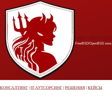
Перейти к основному содержанию
IgNix - BSD infra
FreeBSD/OpenBSD конса
КОНСАЛТИНГ
|
IT-АУТСОРСИНГ
|
РЕШЕНИЯ
|
КЕЙСЫ