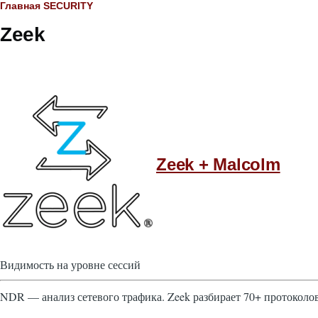
Строка
Главная
SECURITY
Zeek
навигации
Zeek + Malcolm
Видимость на уровне сессий
NDR — анализ сетевого трафика. Zeek разбирает 70+ протоколов