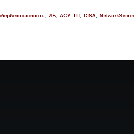
ибербезопасность
ИБ
АСУ_ТП
CISA
NetworkSecuri