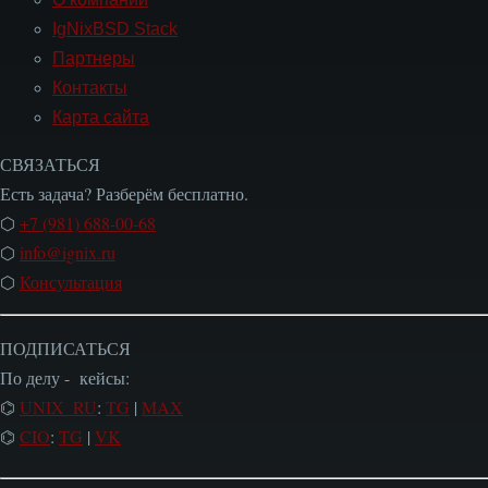
НАС
IgNixBSD Stack
Партнеры
Контакты
Карта сайта
СВЯЗАТЬСЯ
Есть задача? Разберём бесплатно.
⬡
+7 (981) 688-00-68
⬡
info@ignix.ru
⬡
Консультация
ПОДПИСАТЬСЯ
По делу - кейсы:
⌬
UNIX_RU
:
TG
|
MAX
⌬
CIO
:
TG
|
VK