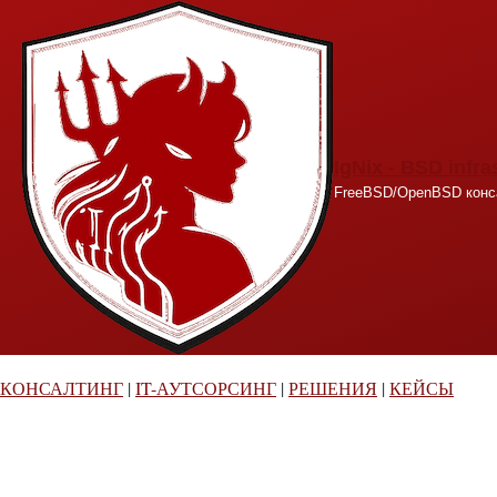
Перейти к основному содержанию
IgNix - BSD infra
FreeBSD/OpenBSD конса
КОНСАЛТИНГ
|
IT-АУТСОРСИНГ
|
РЕШЕНИЯ
|
КЕЙСЫ