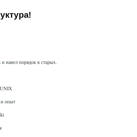
уктура!
в и навел порядок в старых.
D/UNIX
 и опыт
ki
я