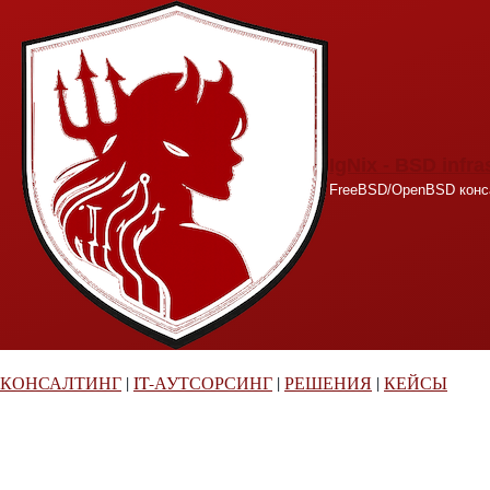
Перейти к основному содержанию
IgNix - BSD infra
FreeBSD/OpenBSD конса
КОНСАЛТИНГ
|
IT-АУТСОРСИНГ
|
РЕШЕНИЯ
|
КЕЙСЫ