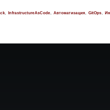
ack
InfrastructureAsCode
Автоматизация
GitOps
Ин