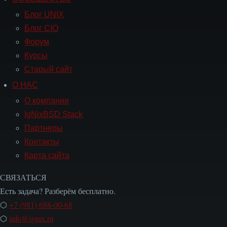
Блог UNIX
Блог CIO
Форум
Курсы
Старый сайт
О НАС
Навигация
О
О компании
НАС
IgNixBSD Stack
Партнеры
Контакты
Карта сайта
СВЯЗАТЬСЯ
Есть задача? Разберём бесплатно.
⬡
+7 (981) 688-00-68
⬡
info@ignix.ru