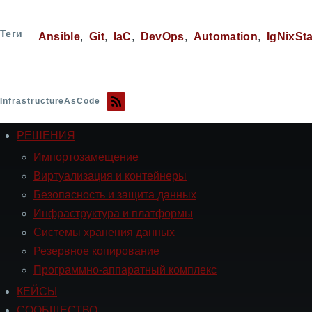
Теги
Ansible
Git
IaC
DevOps
Automation
IgNixSt
InfrastructureAsCode
РЕШЕНИЯ
Навигация
РЕШЕНИЯ
Импортозамещение
Виртуализация и контейнеры
Безопасность и защита данных
Инфраструктура и платформы
Системы хранения данных
Резервное копирование
Программно-аппаратный комплекс
КЕЙСЫ
Навигация
СООБЩЕСТВО
СООБЩЕСТВО