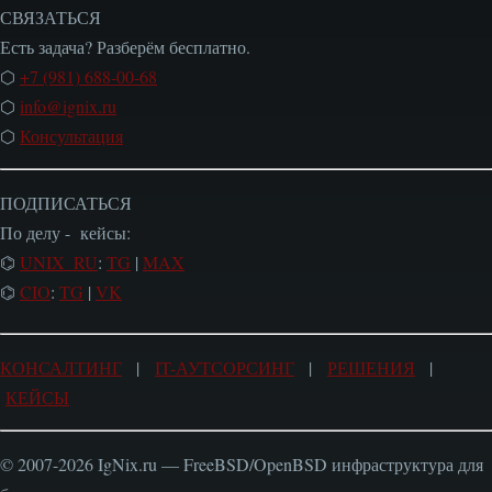
СВЯЗАТЬСЯ
Есть задача? Разберём бесплатно.
⬡
+7 (981) 688-00-68
⬡
info@ignix.ru
⬡
Консультация
ПОДПИСАТЬСЯ
По делу - кейсы:
⌬
UNIX_RU
:
TG
|
MAX
⌬
CIO
:
TG
|
VK
КОНСАЛТИНГ
|
IT-АУТСОРСИНГ
|
РЕШЕНИЯ
|
КЕЙСЫ
© 2007-2026 IgNix.ru — FreeBSD/OpenBSD инфраструктура для