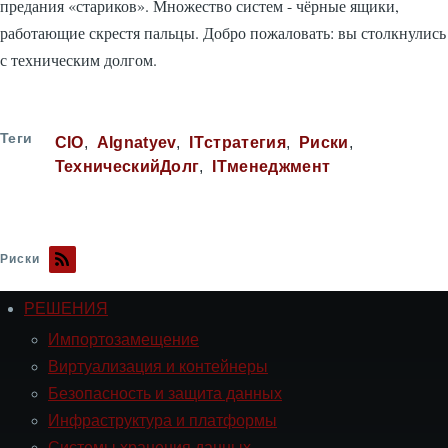
предания «стариков». Множество систем - чёрные ящики,
работающие скрестя пальцы. Добро пожаловать: вы столкнулись
с техническим долгом.
Теги
CIO
AIgnatyev
ITстратегия
Риски
ТехническийДолг
ITменеджмент
Риски
РЕШЕНИЯ
Навигация
РЕШЕНИЯ
Импортозамещение
Виртуализация и контейнеры
Безопасность и защита данных
Инфраструктура и платформы
Системы хранения данных