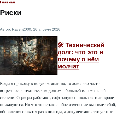
Строка
Главная
Риски
навигации
Автор:
Raven2000
, 26 апреля 2026
🛠️ Технический
долг: что это и
почему о нём
молчат
Когда я прихожу в новую компанию, то довольно часто
встречаюсь с техническим долгом в большей или меньшей
степени. Серверы работают, софт запущен, пользователи вроде
не жалуются. Но что-то не так: любое изменение вызывает сбой,
обновления ставятся раз в полгода, а документация это устные