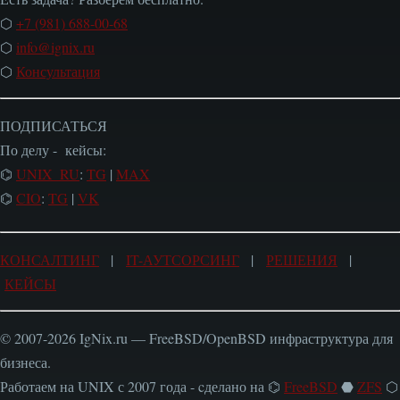
⬡
+7 (981) 688-00-68
⬡
info@ignix.ru
⬡
Консультация
ПОДПИСАТЬСЯ
По делу - кейсы:
⌬
UNIX_RU
:
TG
|
MAX
⌬
CIO
:
TG
|
VK
КОНСАЛТИНГ
|
IT-АУТСОРСИНГ
|
РЕШЕНИЯ
|
КЕЙСЫ
© 2007-2026 IgNix.ru — FreeBSD/OpenBSD инфраструктура для
бизнеса.
Работаем на UNIX с 2007 года - cделано на ⌬
FreeBSD
⬣
ZFS
⬡