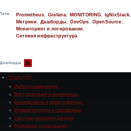
Теги
Prometheus
Grafana
MONITORING
IgNixStack
Метрики
Дашборды
DevOps
OpenSource
Мониторинг и логирование
Сетевая инфраструктура
Дашборды
РЕШЕНИЯ
Навигация
РЕШЕНИЯ
Импортозамещение
Виртуализация и контейнеры
Безопасность и защита данных
Инфраструктура и платформы
Системы хранения данных
Резервное копирование