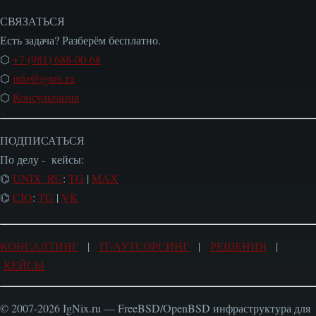
СВЯЗАТЬСЯ
Есть задача? Разберём бесплатно.
⬡
+7 (981) 688-00-68
⬡
info@ignix.ru
⬡
Консультация
ПОДПИСАТЬСЯ
По делу - кейсы:
⌬
UNIX_RU
:
TG
|
MAX
⌬
CIO
:
TG
|
VK
КОНСАЛТИНГ
|
IT-АУТСОРСИНГ
|
РЕШЕНИЯ
|
КЕЙСЫ
© 2007-2026 IgNix.ru — FreeBSD/OpenBSD инфраструктура для