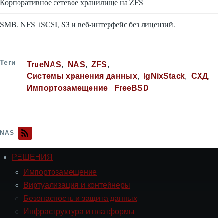
Корпоративное сетевое хранилище на ZFS
SMB, NFS, iSCSI, S3 и веб-интерфейс без лицензий.
Теги
TrueNAS
NAS
ZFS
Системы хранения данных
IgNixStack
СХД
Импортозамещение
FreeBSD
NAS
РЕШЕНИЯ
Навигация
РЕШЕНИЯ
Импортозамещение
Виртуализация и контейнеры
Безопасность и защита данных
Инфраструктура и платформы