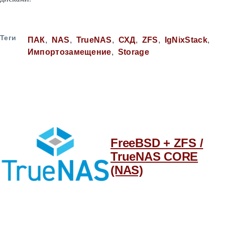
Теги
ПАК
NAS
TrueNAS
СХД
ZFS
IgNixStack
Импортозамещение
Storage
FreeBSD + ZFS /
TrueNAS CORE
(NAS)