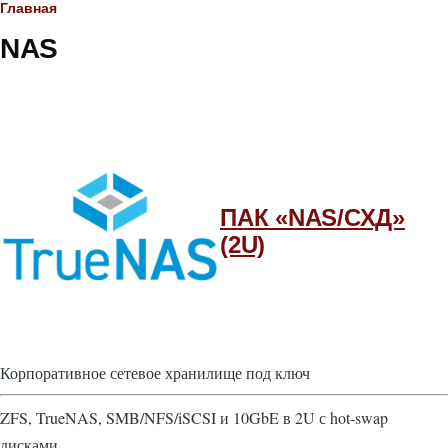
Строка
Главная
NAS
навигации
ПАК «NAS/СХД»
(2U)
Корпоративное сетевое хранилище под ключ
ZFS, TrueNAS, SMB/NFS/iSCSI и 10GbE в 2U с hot-swap
дисками.