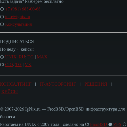
Есть задача? Разберём бесплатно.
⬡
+7 (981) 688-00-68
⬡
info@ignix.ru
⬡
Консультация
ПОДПИСАТЬСЯ
По делу - кейсы:
⌬
UNIX_RU
:
TG
|
MAX
⌬
CIO
:
TG
|
VK
КОНСАЛТИНГ
|
IT-АУТСОРСИНГ
|
РЕШЕНИЯ
|
КЕЙСЫ
© 2007-2026 IgNix.ru — FreeBSD/OpenBSD инфраструктура для
бизнеса.
Работаем на UNIX с 2007 года - cделано на ⌬
FreeBSD
⬣
ZFS
⬡