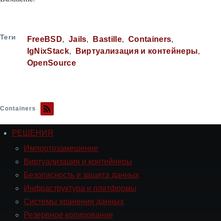
Теги
FreeBSD
Jails
Bastille
Containers
IgNixStack
Виртуализация и контейнеры
OpenSource
Containers
РЕШЕНИЯ
Навигация
РЕШЕНИЯ
Импортозамещение
Виртуализация и контейнеры
Безопасность и защита данных
Инфраструктура и платформы
Системы хранения данных
Резервное копирование