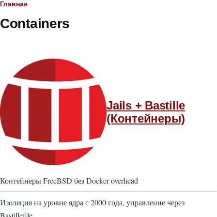
Строка
Главная
Containers
навигации
Jails + Bastille
(Контейнеры)
Контейнеры FreeBSD без Docker overhead
Изоляция на уровне ядра с 2000 года, управление через
Bastillefile.