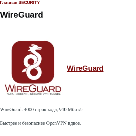
Строка
Главная
SECURITY
WireGuard
навигации
WireGuard
WireGuard: 4000 строк кода, 940 Мбит/с
Быстрее и безопаснее OpenVPN вдвое.