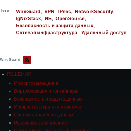
Теги
WireGuard
VPN
IPsec
NetworkSecurity
IgNixStack
ИБ
OpenSource
Безопасность и защита данных
Сетевая инфраструктура
Удалённый доступ
WireGuard
РЕШЕНИЯ
Навигация
РЕШЕНИЯ
Импортозамещение
Виртуализация и контейнеры
Безопасность и защита данных
Инфраструктура и платформы
Системы хранения данных
Резервное копирование
Программно-аппаратный комплекс