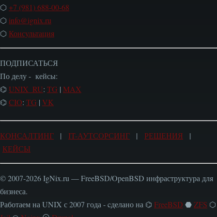
⬡
+7 (981) 688-00-68
⬡
info@ignix.ru
⬡
Консультация
ПОДПИСАТЬСЯ
По делу - кейсы:
⌬
UNIX_RU
:
TG
|
MAX
⌬
CIO
:
TG
|
VK
КОНСАЛТИНГ
|
IT-АУТСОРСИНГ
|
РЕШЕНИЯ
|
КЕЙСЫ
© 2007-2026 IgNix.ru — FreeBSD/OpenBSD инфраструктура для
бизнеса.
Работаем на UNIX с 2007 года - cделано на ⌬
FreeBSD
⬣
ZFS
⬡