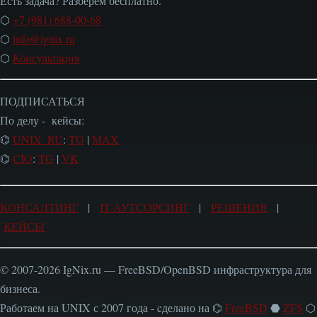
Есть задача? Разберём бесплатно.
⬡
+7 (981) 688-00-68
⬡
info@ignix.ru
⬡
Консультация
ПОДПИСАТЬСЯ
По делу - кейсы:
⌬
UNIX_RU
:
TG
|
MAX
⌬
CIO
:
TG
|
VK
КОНСАЛТИНГ
|
IT-АУТСОРСИНГ
|
РЕШЕНИЯ
|
КЕЙСЫ
© 2007-2026 IgNix.ru — FreeBSD/OpenBSD инфраструктура для
бизнеса.
Работаем на UNIX с 2007 года - cделано на ⌬
FreeBSD
⬣
ZFS
⬡