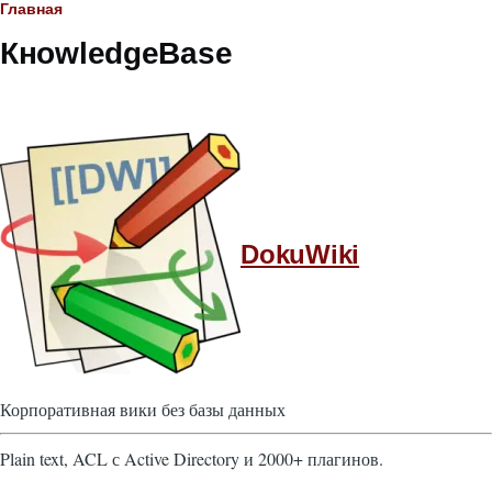
Строка
Главная
КнowledgeBase
навигации
DokuWiki
Корпоративная вики без базы данных
Plain text, ACL с Active Directory и 2000+ плагинов.