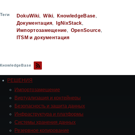
Теги
DokuWiki
Wiki
КнowledgeBase
Документация
IgNixStack
Импортозамещение
OpenSource
ITSM и документация
КнowledgeBase
РЕШЕНИЯ
Навигация
РЕШЕНИЯ
Импортозамещение
Виртуализация и контейнеры
Безопасность и защита данных
Инфраструктура и платформы
Системы хранения данных
Резервное копирование