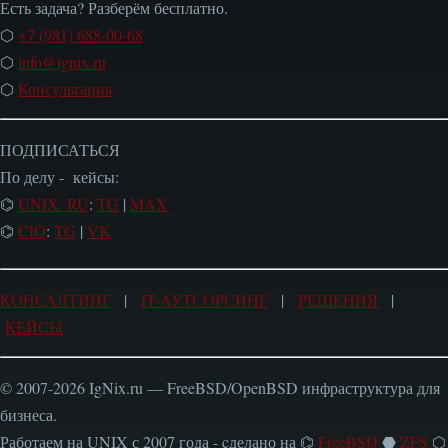
Есть задача? Разберём бесплатно.
⬡
+7 (981) 688-00-68
⬡
info@ignix.ru
⬡
Консультация
ПОДПИСАТЬСЯ
По делу - кейсы:
⌬
UNIX_RU
:
TG
|
MAX
⌬
CIO
:
TG
|
VK
КОНСАЛТИНГ
|
IT-АУТСОРСИНГ
|
РЕШЕНИЯ
|
КЕЙСЫ
© 2007-2026 IgNix.ru — FreeBSD/OpenBSD инфраструктура для
бизнеса.
Работаем на UNIX с 2007 года - cделано на ⌬
FreeBSD
⬣
ZFS
⬡