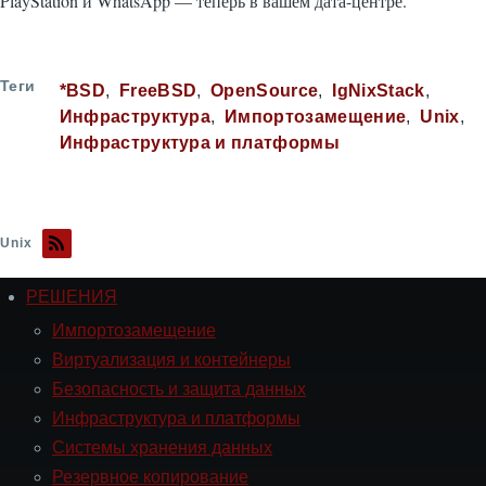
PlayStation и WhatsApp — теперь в вашем дата-центре.
Теги
*BSD
FreeBSD
OpenSource
IgNixStack
Инфраструктура
Импортозамещение
Unix
Инфраструктура и платформы
Unix
РЕШЕНИЯ
Навигация
РЕШЕНИЯ
Импортозамещение
Виртуализация и контейнеры
Безопасность и защита данных
Инфраструктура и платформы
Системы хранения данных
Резервное копирование