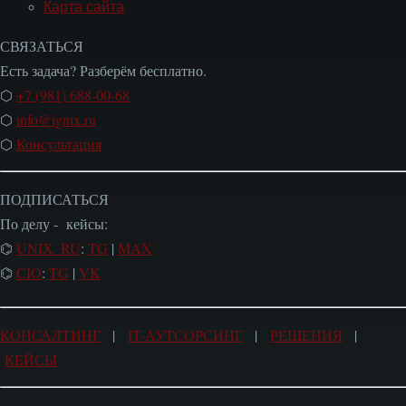
Карта сайта
СВЯЗАТЬСЯ
Есть задача? Разберём бесплатно.
⬡
+7 (981) 688-00-68
⬡
info@ignix.ru
⬡
Консультация
ПОДПИСАТЬСЯ
По делу - кейсы:
⌬
UNIX_RU
:
TG
|
MAX
⌬
CIO
:
TG
|
VK
КОНСАЛТИНГ
|
IT-АУТСОРСИНГ
|
РЕШЕНИЯ
|
КЕЙСЫ